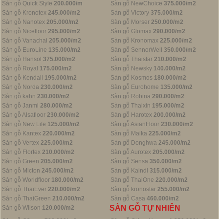
Sàn gỗ Quick Style
200.000/m
Sàn gỗ NewChoice
375.000/m2
Sàn gỗ Kronotex
245.000/m2
Sàn gỗ Victory
375.000/m2
Sàn gỗ Nanotex
205.000/m2
Sàn gỗ Morser
250.000/m2
Sàn gỗ Nicefloor
295.000/m2
Sàn gỗ Glomax
290.000/m2
Sàn gỗ Vanachai
205.000/m2
Sàn gỗ Kronomax
225.000/m2
Sàn gỗ EuroLine
135.000/m2
Sàn gỗ SennorWell
350.000/m2
Sàn gỗ Hansol
375.000/m2
Sàn gỗ Thaistar
210.000/m2
Sàn gỗ Royal
175.000/m2
Sàn gỗ Newsky
140.000/m2
Sàn gỗ Kendall
195.000/m2
Sàn gỗ Kosmos
180.000/m2
Sàn gỗ Norda
230.000/m2
Sàn gỗ Eurohome
135.000/m2
Sàn gỗ kahn
230.000/m2
Sàn gỗ Robina
290.000/m2
Sàn gỗ Janmi
280.000/m2
Sàn gỗ Thaixin
195.000/m2
Sàn gỗ Alsafloor
230.000/m2
Sàn gỗ Harotex
200.000/m2
Sàn gỗ New Life
125.000/m2
Sàn gỗ AsianFloor
230.000/m2
Sàn gỗ Kantex
220.000/m2
Sàn gỗ Maika
225.000/m2
Sàn gỗ Vertex
225.000/m2
Sàn gỗ Donghwa
245.000/m2
Sàn gỗ Flortex
210.000/m2
Sàn gỗ Aurotex
205.000/m2
Sàn gỗ Green
205.000/m2
Sàn gỗ Sensa
350.000/m2
Sàn gỗ Micton
245.000/m2
Sàn gỗ Kaindl
315.000/m2
Sàn gỗ Worldfloor
180.000/m2
Sàn gỗ ThaiOne
220.000/m2
Sàn gỗ ThaiEver
220.000/m2
Sàn gỗ kronostar
255.000/m2
Sàn gỗ ThaiGreen
210.000/m2
Sàn gỗ Casa
460.000/m2
SÀN GỖ TỰ NHIÊN
Sàn gỗ Wilson
120.000/m2