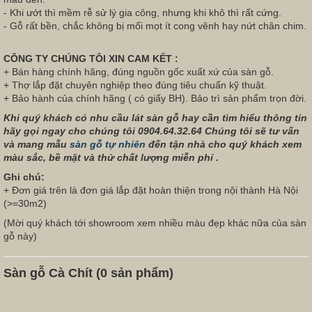
- Khi ướt thì mềm rễ sử lý gia công, nhưng khi khô thì rất cứng.
- Gỗ rất bền, chắc không bị mối mọt ít cong vênh hay nứt chân chim.
CÔNG TY CHÚNG TÔI XIN CAM KẾT :
+ Bán hàng chính hãng, đúng nguồn gốc xuất xứ của sàn gỗ.
+ Thợ lắp đặt chuyên nghiệp theo đúng tiêu chuẩn kỹ thuật.
+ Bảo hành của chính hãng ( có giấy BH). Bảo trì sản phẩm trọn đời.
Khi quý khách có nhu cầu lát sàn gỗ hay cần tìm hiểu thông tin
hãy gọi ngay cho chúng tôi 0904.64.32.64 Chúng tôi sẽ tư vấn
và mang mẫu
sàn gỗ tự nhiên
đến tận nhà cho quý khách xem
màu sắc, bề mặt và thử chất lượng miễn phí .
Ghi chú:
+ Đơn giá trên là đơn giá lắp đặt hoàn thiện trong nội thành Hà Nội
(>=30m2)
(Mời quý khách tới showroom xem nhiều màu đẹp khác nữa của sàn
gỗ này)
Sàn gỗ Cà Chít (0 sản phẩm)