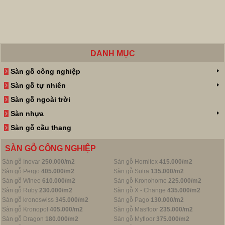
DANH MỤC
Sàn gỗ công nghiệp
Sàn gỗ tự nhiên
Sàn gỗ ngoài trời
Sàn nhựa
Sàn gỗ cầu thang
SÀN GỖ CÔNG NGHIỆP
Sàn gỗ Inovar
250.000/m2
Sàn gỗ Hornitex
415.000/m2
Sàn gỗ Pergo
405.000/m2
Sàn gỗ Sutra
135.000/m2
Sàn gỗ Wineo
610.000/m2
Sàn gỗ Kronohome
225.000/m2
Sàn gỗ Ruby
230.000/m2
Sàn gỗ X - Change
435.000/m2
Sàn gỗ kronoswiss
345.000/m2
Sàn gỗ Pago
130.000/m2
Sàn gỗ Kronopol
405.000/m2
Sàn gỗ Masfloor
235.000/m2
Sàn gỗ Dragon
180.000/m2
Sàn gỗ Myfloor
375.000/m2