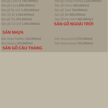
Sàn gỗ Căm xe
790.000/m2
Sàn gỗ Giáng Hương
1.250.000/m2
Sàn gỗ Lim
1.000.000/m2
Sàn gỗ Pơmu
800.000/m2
Sàn gỗ Óc chó
1.450.000/m2
Sàn gỗ Teak
750.000/m2
Sàn Gõ đỏ
1.440.000/m2
Sàn gỗ Sồi
800.000/m2
Sàn gỗ Tre
475.000/m2
Sàn gỗ Keo tràm
400.000/m2
SÀN GỖ NGOÀI TRỜI
Sàn gỗ Cà Chít
1.050.000/m2
SÀN NHỰA
Sàn nhựa Railflex
235.000/m2
Sàn nhựa Eco'st
175.000/m2
Sàn Galaxy
220.000/m2
Sàn nhựa Inovar
370.000/m2
SÀN GỖ CẦU THANG