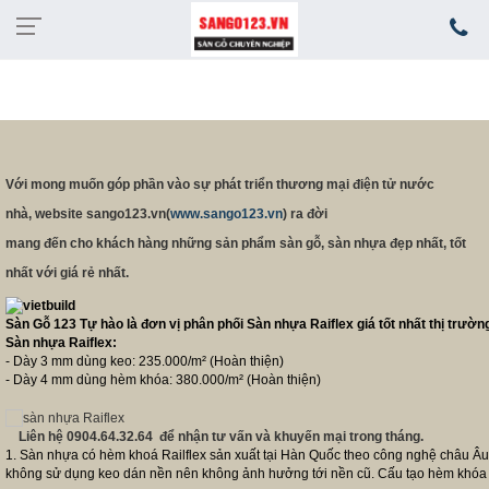
Với mong muốn góp phần vào sự phát triển thương mại điện tử nước
nhà, website sango123.vn(
www.sango123.vn
) ra đời
mang đến cho khách hàng những sản phẩm sàn gỗ, sàn nhựa đẹp nhất, tốt
nhất với giá rẻ nhất.
Sàn Gỗ 123 Tự hào là đơn vị phân phối Sàn nhựa Raiflex giá tốt nhất thị trườn
Sàn nhựa Raiflex:
- Dày 3 mm dùng keo: 235.000/m² (Hoàn thiện)
- Dày 4 mm dùng hèm khóa: 380.000/m² (Hoàn thiện)
Liên hệ 0904.64.32.64 để nhận tư vấn và khuyến mại trong tháng.
1.
Sàn
nhựa có hèm khoá Railflex sản xuất tại Hàn Quốc theo công nghệ châu Âu,
không sử dụng keo dán nền nên không ảnh hưởng tới nền cũ. Cấu tạo hèm khóa d