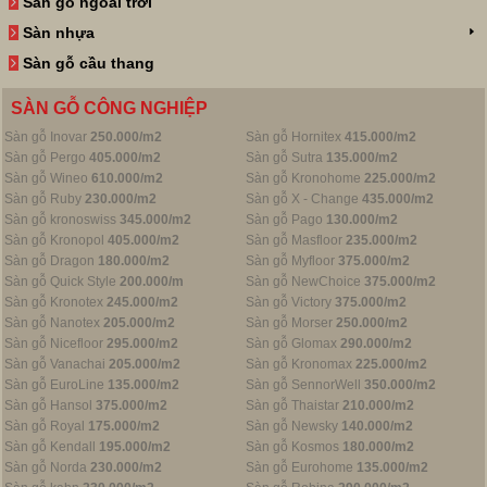
Sàn gỗ ngoài trời
Sàn nhựa
Sàn gỗ cầu thang
SÀN GỖ CÔNG NGHIỆP
Sàn gỗ Inovar
250.000/m2
Sàn gỗ Hornitex
415.000/m2
Sàn gỗ Pergo
405.000/m2
Sàn gỗ Sutra
135.000/m2
Sàn gỗ Wineo
610.000/m2
Sàn gỗ Kronohome
225.000/m2
Sàn gỗ Ruby
230.000/m2
Sàn gỗ X - Change
435.000/m2
Sàn gỗ kronoswiss
345.000/m2
Sàn gỗ Pago
130.000/m2
Sàn gỗ Kronopol
405.000/m2
Sàn gỗ Masfloor
235.000/m2
Sàn gỗ Dragon
180.000/m2
Sàn gỗ Myfloor
375.000/m2
Sàn gỗ Quick Style
200.000/m
Sàn gỗ NewChoice
375.000/m2
Sàn gỗ Kronotex
245.000/m2
Sàn gỗ Victory
375.000/m2
Sàn gỗ Nanotex
205.000/m2
Sàn gỗ Morser
250.000/m2
Sàn gỗ Nicefloor
295.000/m2
Sàn gỗ Glomax
290.000/m2
Sàn gỗ Vanachai
205.000/m2
Sàn gỗ Kronomax
225.000/m2
Sàn gỗ EuroLine
135.000/m2
Sàn gỗ SennorWell
350.000/m2
Sàn gỗ Hansol
375.000/m2
Sàn gỗ Thaistar
210.000/m2
Sàn gỗ Royal
175.000/m2
Sàn gỗ Newsky
140.000/m2
Sàn gỗ Kendall
195.000/m2
Sàn gỗ Kosmos
180.000/m2
Sàn gỗ Norda
230.000/m2
Sàn gỗ Eurohome
135.000/m2