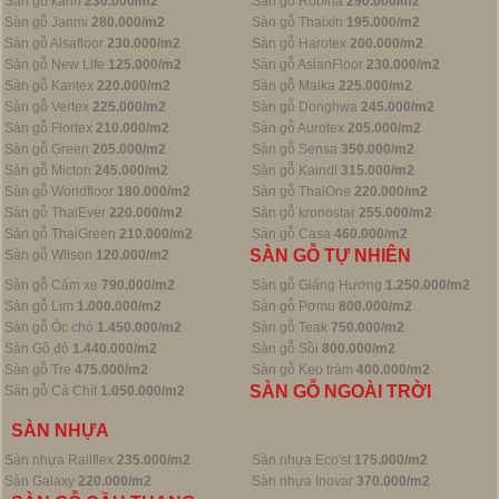
Sàn gỗ kahn
230.000/m2
Sàn gỗ Robina
290.000/m2
Sàn gỗ Janmi
280.000/m2
Sàn gỗ Thaixin
195.000/m2
Sàn gỗ Alsafloor
230.000/m2
Sàn gỗ Harotex
200.000/m2
Sàn gỗ New Life
125.000/m2
Sàn gỗ AsianFloor
230.000/m2
Sàn gỗ Kantex
220.000/m2
Sàn gỗ Maika
225.000/m2
Sàn gỗ Vertex
225.000/m2
Sàn gỗ Donghwa
245.000/m2
Sàn gỗ Flortex
210.000/m2
Sàn gỗ Aurotex
205.000/m2
Sàn gỗ Green
205.000/m2
Sàn gỗ Sensa
350.000/m2
Sàn gỗ Micton
245.000/m2
Sàn gỗ Kaindl
315.000/m2
Sàn gỗ Worldfloor
180.000/m2
Sàn gỗ ThaiOne
220.000/m2
Sàn gỗ ThaiEver
220.000/m2
Sàn gỗ kronostar
255.000/m2
Sàn gỗ ThaiGreen
210.000/m2
Sàn gỗ Casa
460.000/m2
SÀN GỖ TỰ NHIÊN
Sàn gỗ Wilson
120.000/m2
Sàn gỗ Căm xe
790.000/m2
Sàn gỗ Giáng Hương
1.250.000/m2
Sàn gỗ Lim
1.000.000/m2
Sàn gỗ Pơmu
800.000/m2
Sàn gỗ Óc chó
1.450.000/m2
Sàn gỗ Teak
750.000/m2
Sàn Gõ đỏ
1.440.000/m2
Sàn gỗ Sồi
800.000/m2
Sàn gỗ Tre
475.000/m2
Sàn gỗ Keo tràm
400.000/m2
SÀN GỖ NGOÀI TRỜI
Sàn gỗ Cà Chít
1.050.000/m2
SÀN NHỰA
Sàn nhựa Railflex
235.000/m2
Sàn nhựa Eco'st
175.000/m2
Sàn Galaxy
220.000/m2
Sàn nhựa Inovar
370.000/m2