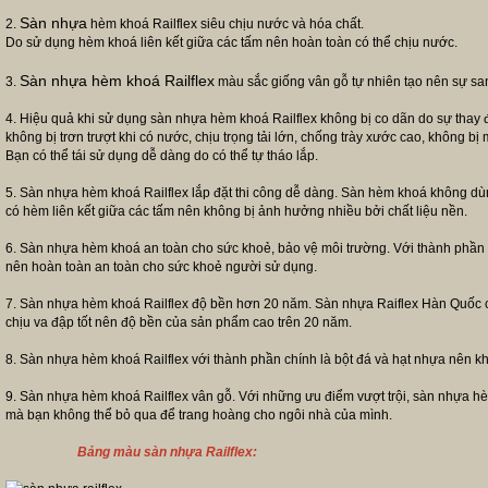
Sàn nhựa
2.
hèm khoá Railflex siêu chịu nước và hóa chất.
Do sử dụng hèm khoá liên kết giữa các tấm nên hoàn toàn có thể chịu nước.
Sàn nhựa hèm khoá Railflex
3.
màu sắc giống vân gỗ tự nhiên tạo nên sự san
4. Hiệu quả khi sử dụng sàn nhựa hèm khoá Railflex không bị co dãn do sự thay đổi
không bị trơn trượt khi có nước, chịu trọng tải lớn, chống trày xước cao, không bị 
Bạn có thể tái sử dụng dễ dàng do có thể tự tháo lắp.
5. Sàn nhựa hèm khoá Railflex lắp đặt thi công dễ dàng. Sàn hèm khoá không dù
có hèm liên kết giữa các tấm nên không bị ảnh hưởng nhiều bởi chất liệu nền.
6. Sàn nhựa hèm khoá an toàn cho sức khoẻ, bảo vệ môi trường. Với thành phần 
nên hoàn toàn an toàn cho sức khoẻ người sử dụng.
7. Sàn nhựa hèm khoá Railflex độ bền hơn 20 năm. Sàn nhựa Raiflex Hàn Quốc c
chịu va đập tốt nên độ bền của sản phẩm cao trên 20 năm.
8. Sàn nhựa hèm khoá Railflex với thành phần chính là bột đá và hạt nhựa nên khô
9. Sàn nhựa hèm khoá Railflex vân gỗ. Với những ưu điểm vượt trội, sàn nhựa h
mà bạn không thể bỏ qua để trang hoàng cho ngôi nhà của mình.
Bảng màu sàn nhựa Railflex: