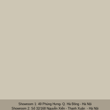
Showroom 1: 49 Phùng Hưng- Q. Hà Đông - Hà Nội
Showroom 2: Số 32/168 Nguyễn Xiển - Thanh Xuân - Hà Nội