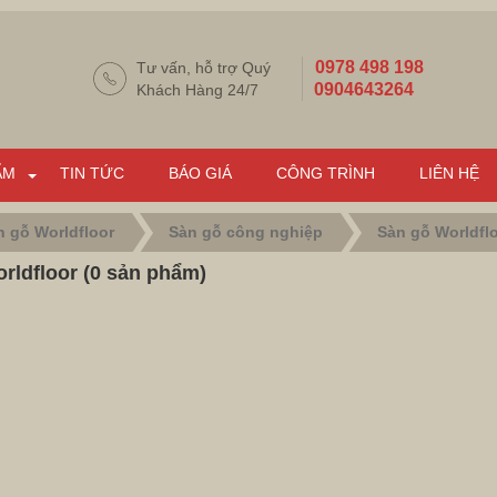
0978 498 198
Tư vấn, hỗ trợ Quý
0904643264
Khách Hàng 24/7
ẨM
TIN TỨC
BÁO GIÁ
CÔNG TRÌNH
LIÊN HỆ
n gỗ Worldfloor
Sàn gỗ công nghiệp
Sàn gỗ Worldfl
rldfloor (0 sản phẩm)