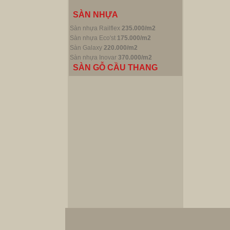
SÀN NHỰA
Sàn nhựa Railflex
235.000/m2
Sàn nhựa Eco'st
175.000/m2
Sàn Galaxy
220.000/m2
Sàn nhựa Inovar
370.000/m2
SÀN GỖ CẦU THANG