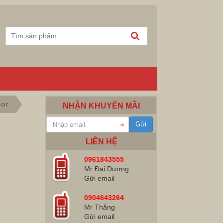
oor
NHẬN KHUYẾN MÃI
LIÊN HỆ
0961843555
Mr Đại Dương
Gửi email
0904643264
Mr Thắng
Gửi email