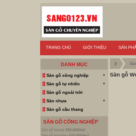
TRANG CHỦ
GIỚI THIỆU
SẢN PH
Sà
DANH MỤC
Sàn gỗ Wo
Sàn gỗ công nghiệp
Sàn gỗ tự nhiên
Sàn gỗ ngoài trời
Sàn nhựa
Sàn gỗ cầu thang
SÀN GỖ CÔNG NGHIỆP
Sàn gỗ Inovar
250.000/m2
Sàn gỗ Hornitex
415.000/m2